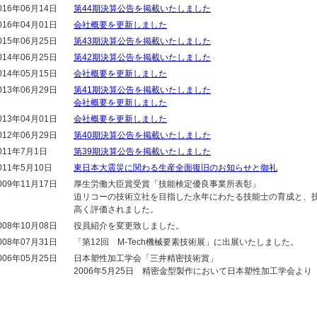
016年06月14日
第44期決算公告を掲載いたしました
016年04月01日
会社概要を更新しました
015年06月25日
第43期決算公告を掲載いたしました
014年06月25日
第42期決算公告を掲載いたしました
014年05月15日
会社概要を更新しました
013年06月29日
第41期決算公告を掲載いたしました
会社概要を更新しました
013年04月01日
会社概要を更新しました
012年06月29日
第40期決算公告を掲載いたしました
011年7月1日
第39期決算公告を掲載いたしました
011年5月10日
東日本大震災に関わる生産全面復旧のお知らせと御礼
009年11月17日
厚生労働大臣賞受賞「技能検定優良事業所表彰」
迫リコーの技術立社を目指した永年にわたる技能士の育成と、
高く評価されました。
008年10月08日
役員紹介を変更致しました。
008年07月31日
「第12回 M-Tech機械要素技術展」に出展いたしました。
006年05月25日
日本塑性加工学会「三井精密技術賞」
2006年5月25日 精密金型製作において日本塑性加工学会よ