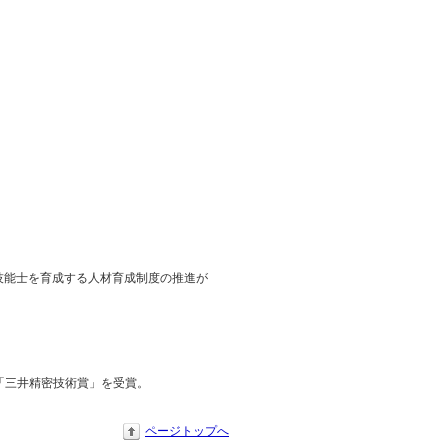
技能士を育成する人材育成制度の推進が
り「三井精密技術賞」を受賞。
ページトップへ